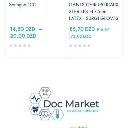
Seringue 1CC
GANTS CHIRURGICAUX
STERILES H 7.5 en
LATEX - SURGI GLOVES
14,50
DZD
–
85,70
DZD
Prix HT
20,00
DZD
:
72,02
DZD