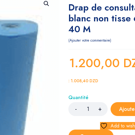
Drap de consult
blanc non tisse
40 M
Ajouter votre commentaire
1.200,00
D
:
1.008,40
DZD
Quantité
Ajoute
Add to wishl