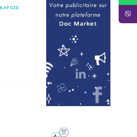
18,49
DZD
Mésothérapie - Acupuncture - Hidjama
Masque KN95 - FFP2
45,36
DZD