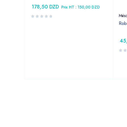
178,50
DZD
Prix HT :
150,00
DZD
jama
Méso
euse 16G X
Robi
45