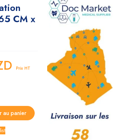
ation
 65 CM x
ZD
Prix HT
r au panier
ist