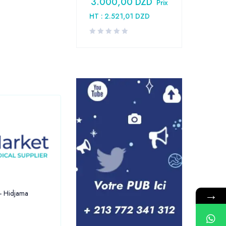
3.000,00
DZD
Prix
HT :
2.521,01
DZD
→
 - Hidjama