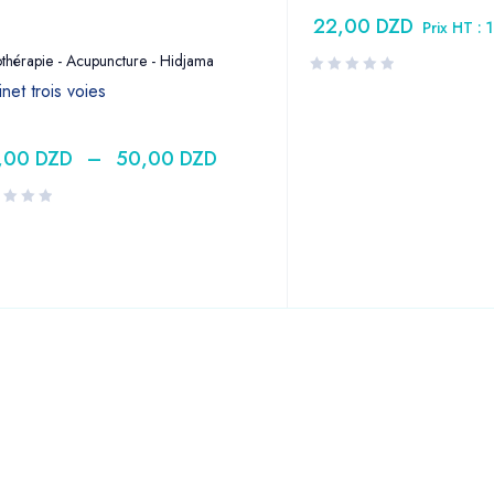
22,00
DZD
Prix HT :
thérapie - Acupuncture - Hidjama
net trois voies
,00
DZD
–
50,00
DZD