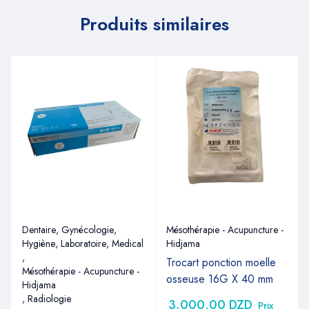
Produits similaires
Dentaire
,
Gynécologie
,
Mésothérapie - Acupuncture -
Hygiène
,
Laboratoire
,
Medical
Hidjama
,
Trocart ponction moelle
Mésothérapie - Acupuncture -
osseuse 16G X 40 mm
Hidjama
,
Radiologie
3.000,00
DZD
Prix