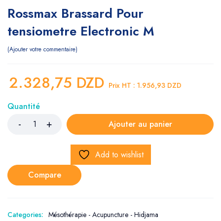
Rossmax Brassard Pour
tensiometre Electronic M
Ajouter votre commentaire
2.328,75
DZD
Prix HT :
1.956,93
DZD
Quantité
Ajouter au panier
Add to wishlist
Compare
Categories:
Mésothérapie - Acupuncture - Hidjama