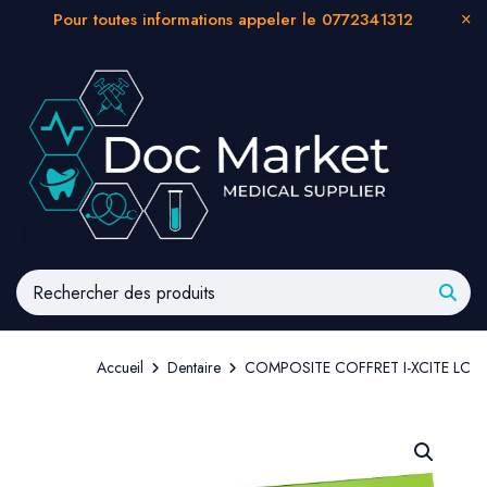
Pour toutes informations appeler le 0772341312
Accueil
Dentaire
COMPOSITE COFFRET I-XCITE LC