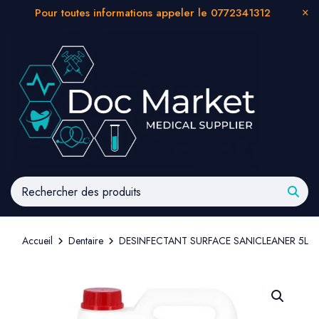
Pour toutes informations appeler le 0772341312
Accueil
Dentaire
DESINFECTANT SURFACE SANICLEANER 5L