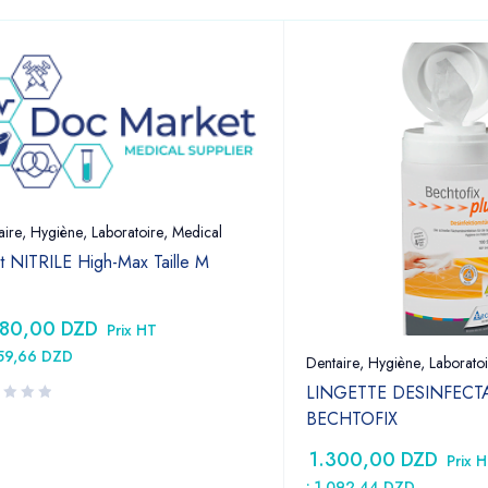
aire
,
Hygiène
,
Laboratoire
,
Medical
t NITRILE High-Max Taille M
380,00
DZD
Prix HT
159,66
DZD
Dentaire
,
Hygiène
,
Laboratoi
LINGETTE DESINFECT
BECHTOFIX
1.300,00
DZD
Prix 
:
1.092,44
DZD