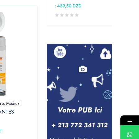
:
439,50
DZD
re
,
Medical
Dentaire
,
Laboratoire
,
Medical
ANTES
LAME BISTOURI BOITE DE 100
→
1.555,00
DZD
–
HT
1.755,00
DZD