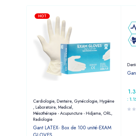
HOT
Dent
Gan
1.
:
1.
Cardiologie
,
Dentaire
,
Gynécologie
,
Hygiène
,
Laboratoire
,
Medical
,
Mésothérapie - Acupuncture - Hidjama
,
ORL
,
Radiologie
Gant LATEX- Box de 100 unité-EXAM
GLOVES