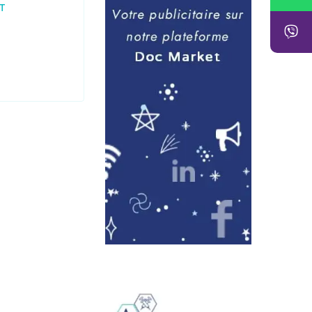
1.555,00
DZD
–
HT
1.755,00
DZD