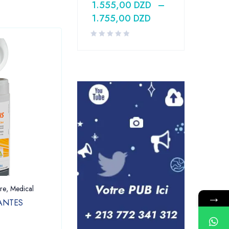
1.555,00
DZD
–
1.755,00
DZD
re
,
Medical
Dentaire
,
Laboratoire
,
Medical
→
ANTES
LAME BISTOURI BOITE DE 100