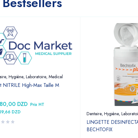
Bestsellers
aire
,
Hygiène
,
Laboratoire
,
Medical
t NITRILE High-Max Taille M
380,00
DZD
Prix HT
159,66
DZD
Dentaire
,
Hygiène
,
Laboratoi
LINGETTE DESINFECT
BECHTOFIX