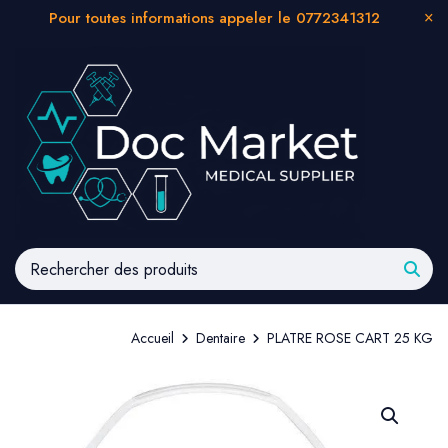
Pour toutes informations appeler le 0772341312
Accueil
Dentaire
PLATRE ROSE CART 25 KG