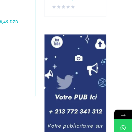
18,49
DZD
Mésothérapie - Acupuncture - Hidjama
Masque KN95 - FFP2
45,36
DZD
→