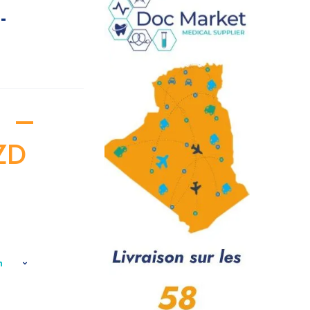
-
D
–
ZD