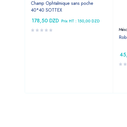
Champ Ophtalmique sans poche
40*40 SOTTEX
178,50
DZD
Prix HT :
150,00
DZD
jama
Méso
euse 16G X
Robi
45