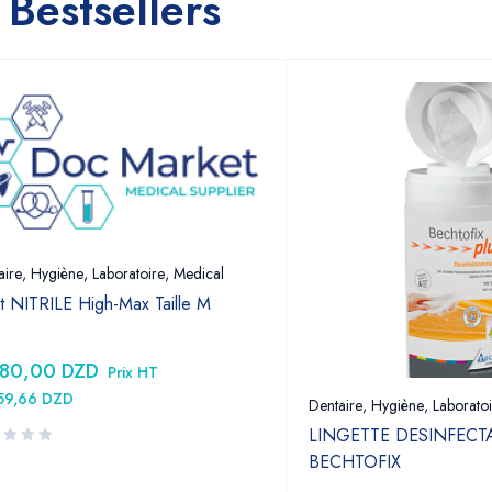
Bestsellers
aire
,
Hygiène
,
Laboratoire
,
Medical
t NITRILE High-Max Taille M
380,00
DZD
Prix HT
159,66
DZD
Dentaire
,
Hygiène
,
Laboratoi
LINGETTE DESINFECT
BECHTOFIX