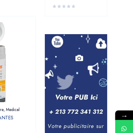
re
,
Medical
Dentaire
,
Laboratoire
,
Medical
→
ANTES
LAME BISTOURI BOITE DE 100