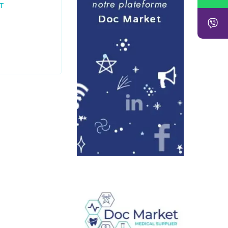
1.555,00
DZD
–
HT
1.755,00
DZD