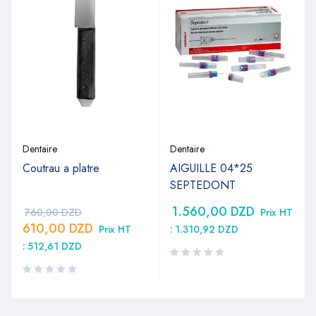
Dentaire
Dentaire
Coutrau a platre
AIGUILLE 04*25
SEPTEDONT
1.560,00
DZD
760,00
DZD
Prix HT
610,00
DZD
Prix HT
:
1.310,92
DZD
:
512,61
DZD