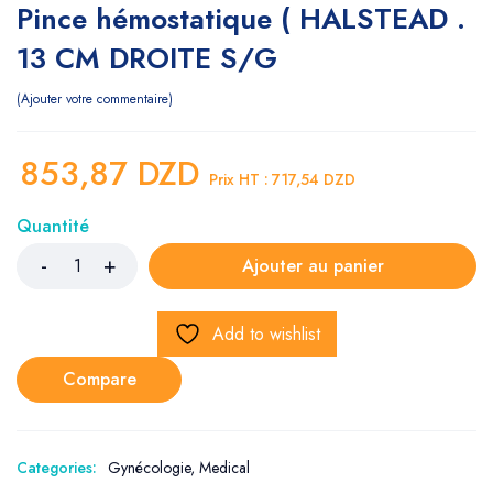
Pince hémostatique ( HALSTEAD .
13 CM DROITE S/G
Ajouter votre commentaire
853,87
DZD
Prix HT :
717,54
DZD
Quantité
Ajouter au panier
Add to wishlist
Compare
Categories:
Gynécologie
,
Medical